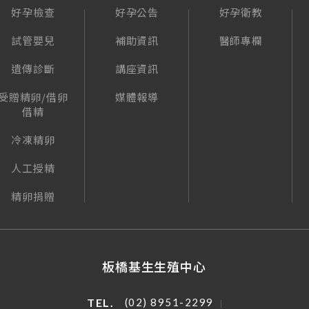
好孕檢查
好孕公告
好孕衛教
試管嬰兒
補助資訊
醫師專欄
遺傳診斷
講座資訊
受贈精卵/借卵
媒體報導
借精
冷凍精卵
人工授精
精卵捐贈
板橋基生生殖中心
TEL.
(02) 8951-2299