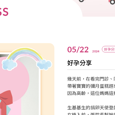
SS
05/22
好孕分
2024
好孕分享
幾天前，在看完門診、
帶著寶寶的彌月蛋糕趕
因為高齡，這位媽媽這
生基基生的捐卵天使登
在植入前，張院長幫她