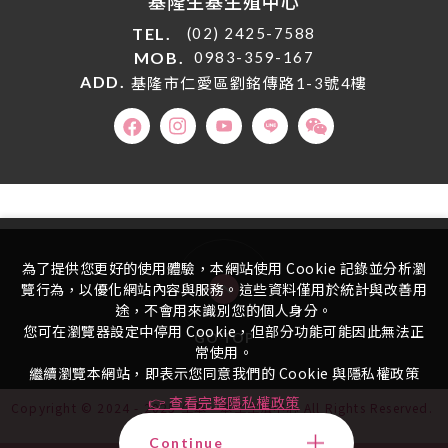
基隆生基生殖中心
TEL.
(02) 2425-7588
MOB.
0983-359-167
ADD.
基隆市仁愛區劉銘傳路1-3號4樓
為了提供您更好的使用體驗，本網站使用 Cookie 記錄並分析瀏
覽行為，以優化網站內容與服務。這些資料僅用於統計與改善用
途，不會用來識別您的個人身分。
您可在瀏覽器設定中停用 Cookie，但部分功能可能因此無法正
GO TOP
常使用。
繼續瀏覽本網站，即表示您同意我們的 Cookie 與隱私權政策
👉 查看完整隱私權政策
Copyright © 2024 - 2025 生基．基生生殖中心 All Rights Reserved.
Design
by iBest
Continue