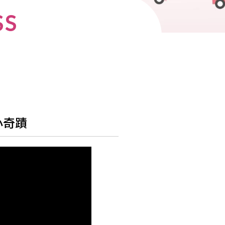
SS
小奇蹟