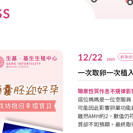
SS
12/22
好孕分
2025
一次取卵一次植
職業性質作息不規律影
這位媽媽是一位空服員
可能因此影響卵巢功能
雖然AMH約2，數值仍
質卻不如預期。最終取