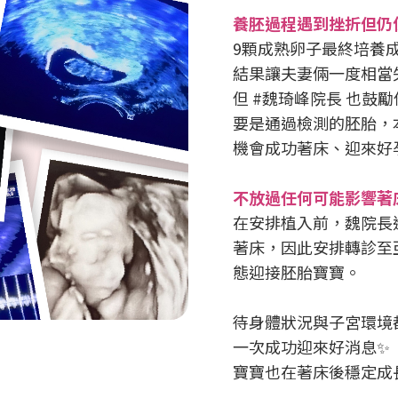
養胚過程遇到挫折但仍
9顆成熟卵子最終培養成
結果讓夫妻倆一度相當
但 #魏琦峰院長 也
要是通過檢測的胚胎，
機會成功著床、迎來好
不放過任何可能影響著
在安排植入前，魏院長
著床，因此安排轉診至
態迎接胚胎寶寶。
待身體狀況與子宮環境
一次成功迎來好消息✨
寶寶也在著床後穩定成