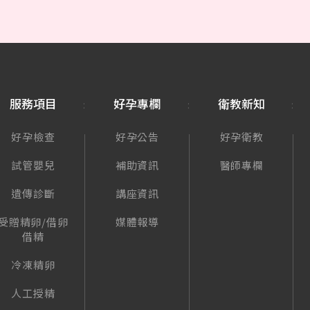
服務項目
好孕專欄
衛教新知
好孕檢查
好孕公告
好孕衛教
試管嬰兒
補助資訊
醫師專欄
遺傳診斷
講座資訊
受贈精卵/借卵
媒體報導
借精
冷凍精卵
人工授精