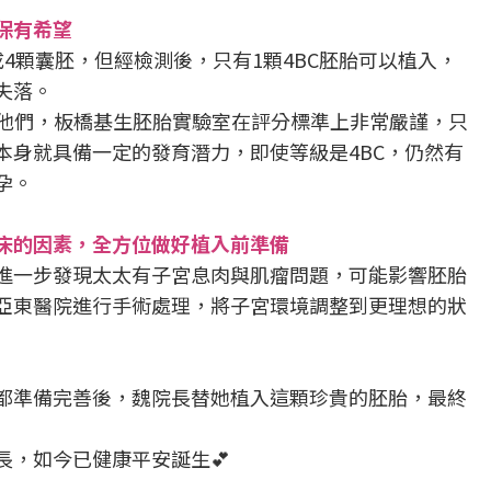
保有希望
4顆囊胚，但經檢測後，只有1顆4BC胚胎可以植入，
失落。
鼓勵他們，板橋基生胚胎實驗室在評分標準上非常嚴謹，只
本身就具備一定的發育潛力，即使等級是4BC，仍然有
孕。
床的因素，全方位做好植入前準備
進一步發現太太有子宮息肉與肌瘤問題，可能影響胚胎
亞東醫院進行手術處理，將子宮環境調整到更理想的狀
都準備完善後，魏院長替她植入這顆珍貴的胚胎，最終
長，如今已健康平安誕生💕