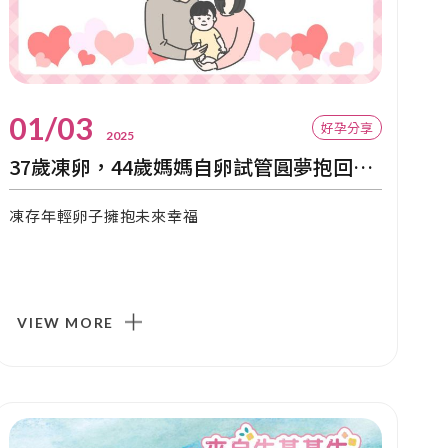
01/03
好孕分享
2025
37歲凍卵，44歲媽媽自卵試管圓夢抱回女寶
凍存年輕卵子擁抱未來幸福
VIEW MORE