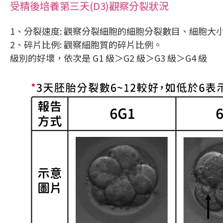
受精後培養第三天(D3)觀察分裂狀況
1、分裂速度: 觀察分裂細胞的細胞分裂數目、細胞大
2、碎片比例: 觀察細胞質的碎片比例。
級別的好壞，依次是 G1 級＞G2 級＞G3 級＞G4 級