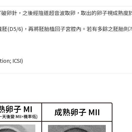
破卵針，之後經陰道超音波取卵，取出的卵子視成熟度於取
或囊胚(D5/6)，再將胚胎植回子宮腔內。若有多餘之胚胎
on; ICSI)